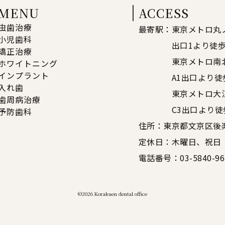
MENU
ACCESS
虫歯治療
最寄駅：
東京メトロ丸
小児歯科
出口1より徒歩
矯正治療
東京メトロ南
ホワイトニング
インプラント
A1出口より徒
入れ歯
東京メトロ大
歯周病治療
C3出口より徒
予防歯科
住所：
東京都文京区後楽2
定休日：
木曜日、祝日
電話番号：
03-5840-9
©︎2026 Korakuen dental office